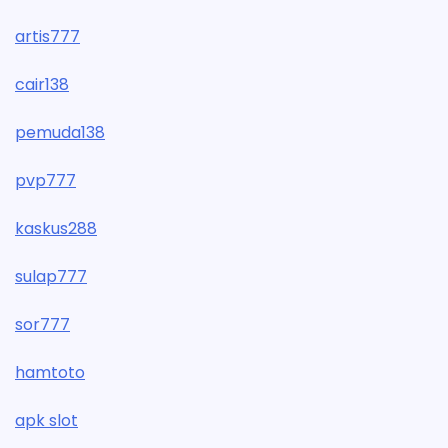
artis777
cair138
pemuda138
pvp777
kaskus288
sulap777
sor777
hamtoto
apk slot