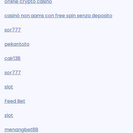
online crypto casino
casinò non aams con free spin senza deposito
sor777
pekantoto
cair138
sor777
slot
Feed Bet
slot
menangbet88