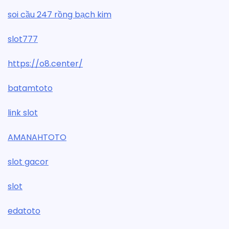
soi cầu 247 rồng bạch kim
slot777
https://o8.center/
batamtoto
link slot
AMANAHTOTO
slot gacor
slot
edatoto