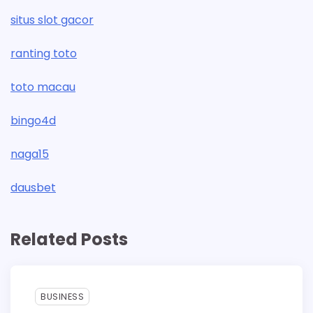
situs slot gacor
ranting toto
toto macau
bingo4d
naga15
dausbet
Related Posts
BUSINESS