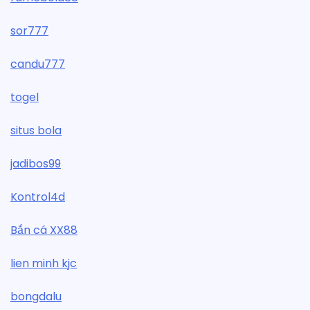
sor777
candu777
togel
situs bola
jadibos99
Kontrol4d
Bắn cá XX88
lien minh kjc
bongdalu