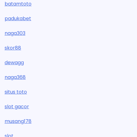
batamtoto
padukabet
naga303
skor88
dewagg
naga368
situs toto
slot gacor
musang178
slot